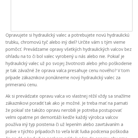
Opravujete si hydraulický valec a potrebujete novú hydraulickú
trubku, chromovú tyč alebo iný diel? Určite vám s tým vieme
pomôcť. Prevádzame opravy všetkých hydraulických valcov bez
ohľadu na to či bol valec vyrobený u nás alebo nie. Pokiaľ je
hydraulický valec už po svojej životnosti alebo jeho poškodenie
je tak závažné že oprava valca presahuje cenu nového? V tom
prípade zákaznikovi ponúkneme nový hydraulický valec za
primeranú cenu.
Ak si prevádzate opravu valca vo vlastnej réžií vždy sa snažíme
zákaznikovi poradiť tak ako je možné. Je treba mať na pamati
že pokiaľ ste takúto opravu nerobili je potreba postupovať
velmi opatrne pri demontáži kedže každý výrobca valcov
používa iný typ poistenia či už lepením alebo zavrtávaním a
práve v týchto prípadoch to veľa krát ľudia podcenia poškodia