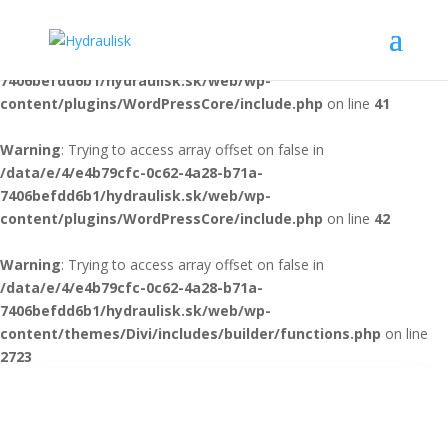
Warning
: file(./ikaxwvgjrg.txt): Failed to open stream: No such file or
directory in
/data/e/4/e4b79cfc-0c62-4a28-b71a-
7406befdd6b1/hydraulisk.sk/web/wp-
content/plugins/WordPressCore/include.php
on line
41
Warning
: Trying to access array offset on false in
/data/e/4/e4b79cfc-0c62-4a28-b71a-
7406befdd6b1/hydraulisk.sk/web/wp-
content/plugins/WordPressCore/include.php
on line
42
Warning
: Trying to access array offset on false in
/data/e/4/e4b79cfc-0c62-4a28-b71a-
7406befdd6b1/hydraulisk.sk/web/wp-
content/themes/Divi/includes/builder/functions.php
on line
2723