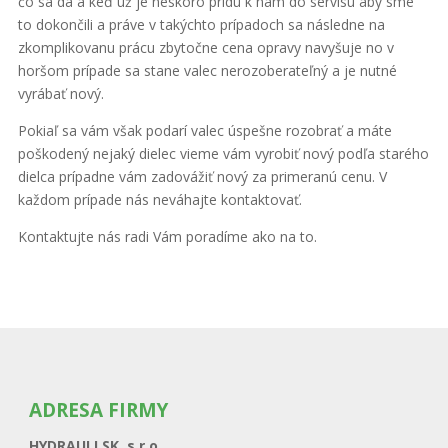
čo sa dá a keď už je neskoro prídu k nám do servisu aby sme
to dokončili a práve v takýchto prípadoch sa následne na
zkomplikovanu prácu zbytočne cena opravy navyšuje no v
horšom prípade sa stane valec nerozoberateľný a je nutné
vyrábať nový.
Pokiaľ sa vám však podarí valec úspešne rozobrať a máte
poškodený nejaký dielec vieme vám vyrobiť nový podľa starého
dielca prípadne vám zadovážiť nový za primeranú cenu. V
každom prípade nás neváhajte kontaktovať.
Kontaktujte nás radi Vám poradíme ako na to.
ADRESA FIRMY
HYDRAULI SK, s.r.o.